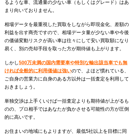
るような車、流通量の少ない車（もしくはグレード）はあ
まり向いておりません。
相場データを最重視した買取をしながら即現金化、差額の
利益を出す商売ですので、相場データ量が少ない車や今後
の価値変動リスクが高い車は往々にして安い買取額になり
易く、別の売却手段を取った方が期待値も上がります。
しかし
500万未満の国内需要車や特別な輸出該当車でも無
ければ全般的に利用価値は強い
ので、よほど慣れている、
ご自身の営業力に自身のある方以外は一括査定を利用して
おきましょう。
単独交渉は上手くいけば一括査定よりも期待値が上がるも
のの、プロ相手ではあなたが負かさせる可能性の方が圧倒
的に高いです。
お住まいの地域にもよりますが、最低5社以上を目標に同