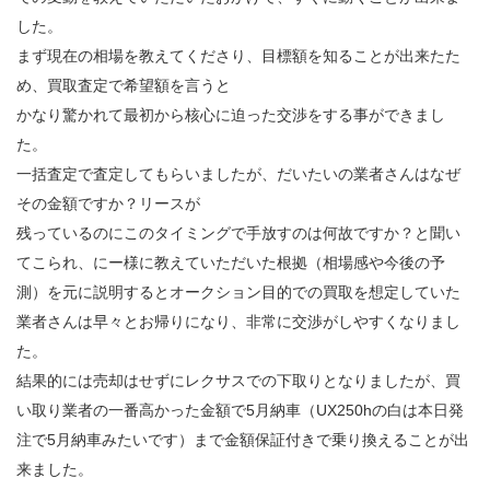
した。
まず現在の相場を教えてくださり、目標額を知ることが出来たた
め、買取査定で希望額を言うと
かなり驚かれて最初から核心に迫った交渉をする事ができまし
た。
一括査定で査定してもらいましたが、だいたいの業者さんはなぜ
その金額ですか？リースが
残っているのにこのタイミングで手放すのは何故ですか？と聞い
てこられ、にー様に教えていただいた根拠（相場感や今後の予
測）を元に説明するとオークション目的での買取を想定していた
業者さんは早々とお帰りになり、非常に交渉がしやすくなりまし
た。
結果的には売却はせずにレクサスでの下取りとなりましたが、買
い取り業者の一番高かった金額で5月納車（UX250hの白は本日発
注で5月納車みたいです）まで金額保証付きで乗り換えることが出
来ました。