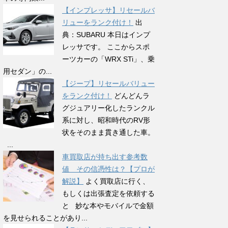
【インプレッサ】リセールバ
リューをランク付け！
出
典：SUBARU 本日はインプ
レッサです。 ここからスポ
ーツカーの「WRX STi」、乗
用セダン」の...
【ジープ】リセールバリュー
をランク付け！
どんどんラ
グジュアリー化したランクル
系に対し、昭和時代のRV形
状をそのまま貫き通した車。
...
車買取店が持ち出す参考数
値 その信憑性は？【プロが
解説】
よく買取店に行く、
もしくは出張査定を依頼する
と 妙な本やモバイルで金額
を見せられることがあり...