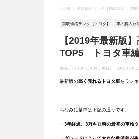
HOME
>
買取価格ランク【国産車】
>
買取
買取価格ランク【トヨタ】
車の購入豆
【2019年最新版
TOP5 トヨタ車
投稿日：2019年1月20日 更新日：
2020年3月1
最新版の
高く売れるトヨタ車
をランキ
ちなみに基準は下記の通りです。
・3年経過、3万キロ時の最初の車検
・グレードによって大きな数値差が生