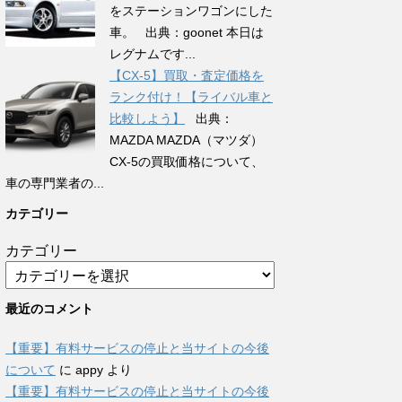
をステーションワゴンにした
車。 出典：goonet 本日は
レグナムです...
【CX-5】買取・査定価格を
ランク付け！【ライバル車と
比較しよう】
出典：
MAZDA MAZDA（マツダ）
CX-5の買取価格について、
車の専門業者の...
カテゴリー
カテゴリー
最近のコメント
【重要】有料サービスの停止と当サイトの今後
について
に
appy
より
【重要】有料サービスの停止と当サイトの今後