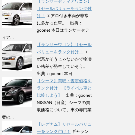
【ランサーセディアワゴン】
リセールバリューをランク付
け！
エアロ付き車両が非常
に多かった車。 出典：
goonet 本日はランサーセデ
ィア...
【ランサーワゴン】リセール
バリューをランク付け！
エ
ボ系かそうじゃないかで物凄
い格差が発生していそう。
出典：goonet 本日...
【シーマ】買取・査定価格を
ランク付け！【ライバル車と
比較しよう】
出典：goonet
NISSAN（日産）シーマの買
取価格について、車の専門業
者の...
【レグナム】リセールバリュ
ーをランク付け！
ギャラン