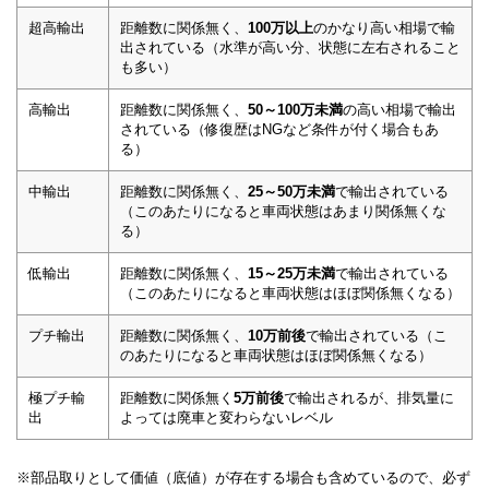
超高輸出
距離数に関係無く、
100万以上
のかなり高い相場で輸
出されている（水準が高い分、状態に左右されること
も多い）
高輸出
距離数に関係無く、
50～100万未満
の高い相場で輸出
されている（修復歴はNGなど条件が付く場合もあ
る）
中輸出
距離数に関係無く、
25～50万未満
で輸出されている
（このあたりになると車両状態はあまり関係無くな
る）
低輸出
距離数に関係無く、
15～25万未満
で輸出されている
（このあたりになると車両状態はほぼ関係無くなる）
プチ輸出
距離数に関係無く、
10万前後
で輸出されている（こ
のあたりになると車両状態はほぼ関係無くなる）
極プチ輸
距離数に関係無く
5万前後
で輸出されるが、排気量に
出
よっては廃車と変わらないレベル
※部品取りとして価値（底値）が存在する場合も含めているので、必ず