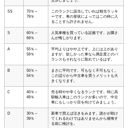
交渉しましょう。
SS
70％～
このランクに該当していれば相当ラッキ
79％
ーです。車の形状によってはこの枠に入
ることすら許されません。
S
60％～
人気車種を買っている証拠です。お隣さ
69％
んが悔しがります。
A
55％～
平均よりはやや上です。上には上があり
59％
ますが、欲しかった車なら満足度とのバ
ランスもそれなりに取れているはず。
B
50％～
まさに平均です。可もなく不可もなく。
54％
この辺りから中古車を買うメリットも大
きくなります。
C
40％～
売る時やや辛くなるランクです。特に高
49％
額輸入車はこのランクが多いので、中古
車にもしっかり目を向けてみましょう。
D
30％～
新車で買えば泣きをみます。誰かが助け
39％
てくれるわけではありませんから後悔す
る前に検討を。