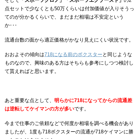
そして
「スポーツクロノ」「スポーツエグゾースト」
の2
点セットで少なくとも50万くらいは付加価値が入りそうっ
てのが分かるくらいで、まだまだ相場は不安定という
か･･･
流通台数の面から適正価格がかなり見えにくい状況です。
おおよその傾向は
718になる前のボクスター
と同じような
ものなので、興味のある方はそちらも参考にしつつ検討し
て貰えればと思います。
あと重要な点として、
明らかに718になってからの流通差
は逆転してケイマンの方が多い
です。
今まで仕事のご依頼などで何度か相場を調べる機会があり
ましたが、1度も718ボクスターの流通が718ケイマンに勝