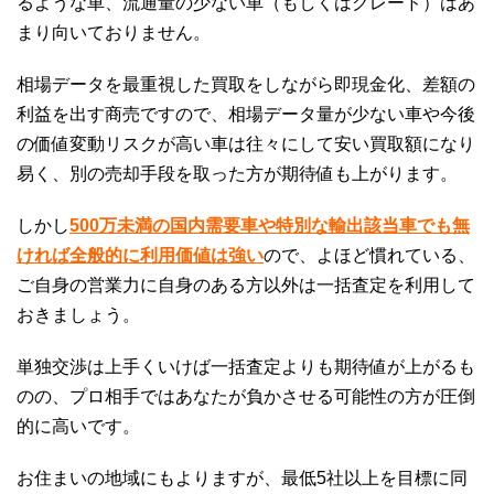
るような車、流通量の少ない車（もしくはグレード）はあ
まり向いておりません。
相場データを最重視した買取をしながら即現金化、差額の
利益を出す商売ですので、相場データ量が少ない車や今後
の価値変動リスクが高い車は往々にして安い買取額になり
易く、別の売却手段を取った方が期待値も上がります。
しかし
500万未満の国内需要車や特別な輸出該当車でも無
ければ全般的に利用価値は強い
ので、よほど慣れている、
ご自身の営業力に自身のある方以外は一括査定を利用して
おきましょう。
単独交渉は上手くいけば一括査定よりも期待値が上がるも
のの、プロ相手ではあなたが負かさせる可能性の方が圧倒
的に高いです。
お住まいの地域にもよりますが、最低5社以上を目標に同