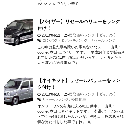
らいととんでもない差で …
【パイザー】リセールバリューをランク
付け！
2018/04/21
-
買取価格ランク【ダイハツ】
コンパクト＆ハッチバック
,
リセールランク
この車は見た事も聞いた事もないなぁ･･･ 出典：
goonet 本日はパイザーです。 平成14年まで販売さ
れていたのに1度も接点が無いって、よく考えたら
よっぽどの過疎車両です …
【ネイキッド】リセールバリューをラン
ク付け！
2018/04/20
-
買取価格ランク【ダイハツ】
リセールランク
,
軽自動車
オンリーワンの部類に入る軽自動車。 出典：
goonet 本日はネイキッドです。 外装パーツをボル
トでくっ付けましたみたいな、剥き出し感のある独
特な見た目をした車ですね。 見 …