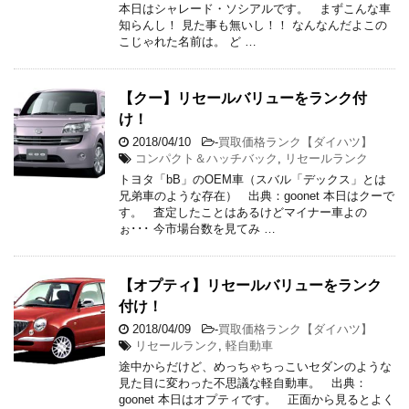
本日はシャレード・ソシアルです。 まずこんな車
知らんし！ 見た事も無いし！！ なんなんだよこの
こじゃれた名前は。 ど …
【クー】リセールバリューをランク付
け！
2018/04/10
-
買取価格ランク【ダイハツ】
コンパクト＆ハッチバック
,
リセールランク
トヨタ「bB」のOEM車（スバル「デックス」とは
兄弟車のような存在） 出典：goonet 本日はクーで
す。 査定したことはあるけどマイナー車よの
ぉ･･･ 今市場台数を見てみ …
【オプティ】リセールバリューをランク
付け！
2018/04/09
-
買取価格ランク【ダイハツ】
リセールランク
,
軽自動車
途中からだけど、めっちゃちっこいセダンのような
見た目に変わった不思議な軽自動車。 出典：
goonet 本日はオプティです。 正面から見るとよく