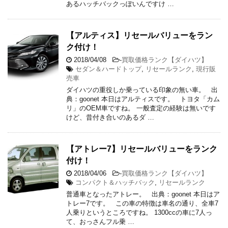
あるハッチバックっぽいんですけ …
【アルティス】リセールバリューをラン
ク付け！
2018/04/08
-
買取価格ランク【ダイハツ】
セダン＆ハードトップ
,
リセールランク
,
現行販
売車
ダイハツの重役しか乗っている印象の無い車。 出
典：goonet 本日はアルティスです。 トヨタ「カム
リ」のOEM車ですね。 一般査定の経験は無いです
けど、昔付き合いのあるダ …
【アトレー7】リセールバリューをランク
付け！
2018/04/06
-
買取価格ランク【ダイハツ】
コンパクト＆ハッチバック
,
リセールランク
普通車となったアトレー。 出典：goonet 本日はア
トレー7です。 この車の特徴は車名の通り、全車7
人乗りというところですね。 1300ccの車に7人っ
て、おっさんフル乗 …