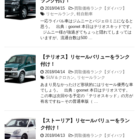
ランク付け！
2018/04/15
-
買取価格ランク【ダイハツ】
リセールランク
,
軽自動車
一応ライバル車はジムニーとパジェロミニになると
思う。 出典：goonet 本日はテリオスキッドです。
ジムニー様が強過ぎてちょっと隠れてしまっては
いますが、流通台数は500 …
【テリオス】リセールバリューをランク
付け！
2018/04/14
-
買取価格ランク【ダイハツ】
SUV＆クロカン
,
リセールランク
あまり見なかったけど形状的にはリセール優秀な車
でしょう。 出典：goonet 本日はテリオスです。
この車は次回やる予定の「テリオスキッド」の方が
有名ですね～その普通車版（ …
【ストーリア】リセールバリューをラン
ク付け！
2018/04/13
-
買取価格ランク【ダイハツ】