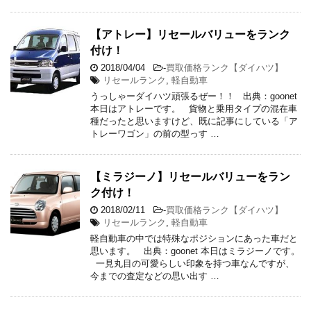
【アトレー】リセールバリューをランク
付け！
2018/04/04
-
買取価格ランク【ダイハツ】
リセールランク
,
軽自動車
うっしゃーダイハツ頑張るぜー！！ 出典：goonet
本日はアトレーです。 貨物と乗用タイプの混在車
種だったと思いますけど、既に記事にしている「ア
トレーワゴン」の前の型っす …
【ミラジーノ】リセールバリューをラン
ク付け！
2018/02/11
-
買取価格ランク【ダイハツ】
リセールランク
,
軽自動車
軽自動車の中では特殊なポジションにあった車だと
思います。 出典：goonet 本日はミラジーノです。
一見丸目の可愛らしい印象を持つ車なんですが、
今までの査定などの思い出す …