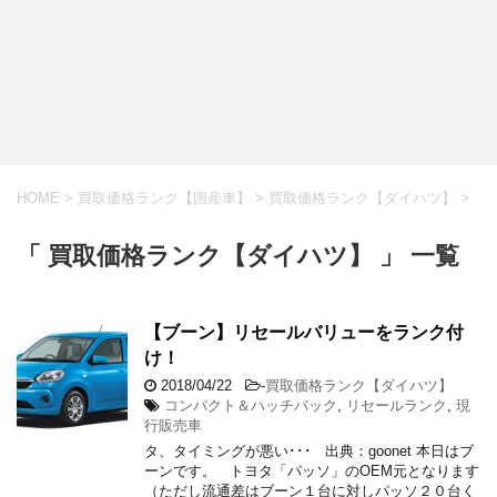
HOME
>
買取価格ランク【国産車】
>
買取価格ランク【ダイハツ】
>
「 買取価格ランク【ダイハツ】 」 一覧
【ブーン】リセールバリューをランク付
け！
2018/04/22
-
買取価格ランク【ダイハツ】
コンパクト＆ハッチバック
,
リセールランク
,
現
行販売車
タ、タイミングが悪い･･･ 出典：goonet 本日はブ
ーンです。 トヨタ「パッソ」のOEM元となります
（ただし流通差はブーン１台に対しパッソ２０台く