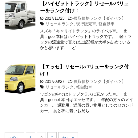
【ハイゼットトラック】リセールバリュ
ーをランク付け！
2017/11/23
-
買取価格ランク【ダイハツ】
リセールランク
,
現行販売車
,
軽自動車
スズキ「キャリイトラック」のライバル車。 出
典：goo 本日はハイゼットトラックです。 軽トラ
ックの流通量で言えば上記2種が大半を占めている
かと思います。 ど …
【エッセ】リセールバリューをランク付
け！
2017/08/27
-
買取価格ランク【ダイハツ】
リセールランク
,
軽自動車
ワゴンの中ではトップクラスに安かった車。 出
典：goonet 本日はエッセです。 年配の方々のメイ
ンカー。 通勤用、近所の買い物用としてのセカンド
カー。 あと稀に若いお兄ち …