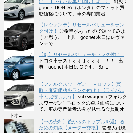
け！【ライバル車と比較しよう】
出典：
goonet HONDA（ホンダ）のフィット買
取価格について、車の専門業者...
【レヴァンテ】リセールバリューをラン
ク付け！
ご希望があったので調べてみよ
うと思う。 出典：goonet 本日はレヴァ
ンテで...
【iQ】リセールバリューをランク付け！
トヨタ車ラストオオオオオオ！！！ 出
典：goonet 本日はiQです。 &n...
【フォルクスワーゲン Ｔ－ロック】買
取・査定価格をランク付け！【ライバル
車と比較しよう】
volkswagen（フォルク
スワーゲン）T-ロックの買取価格につい
て、車の専門業者のみが見れる会員制オ
ートオ...
【車の売却】後からのトラブルを避ける
ための知識【メーター交換】
管理人は現