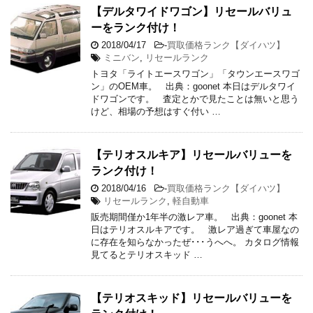
【デルタワイドワゴン】リセールバリュ
ーをランク付け！
2018/04/17
-
買取価格ランク【ダイハツ】
ミニバン
,
リセールランク
トヨタ「ライトエースワゴン」「タウンエースワゴ
ン」のOEM車。 出典：goonet 本日はデルタワイ
ドワゴンです。 査定とかで見たことは無いと思う
けど、相場の予想はすぐ付い …
【テリオスルキア】リセールバリューを
ランク付け！
2018/04/16
-
買取価格ランク【ダイハツ】
リセールランク
,
軽自動車
販売期間僅か1年半の激レア車。 出典：goonet 本
日はテリオスルキアです。 激レア過ぎて車屋なの
に存在を知らなかったぜ･･･うへへ。 カタログ情報
見てるとテリオスキッド …
【テリオスキッド】リセールバリューを