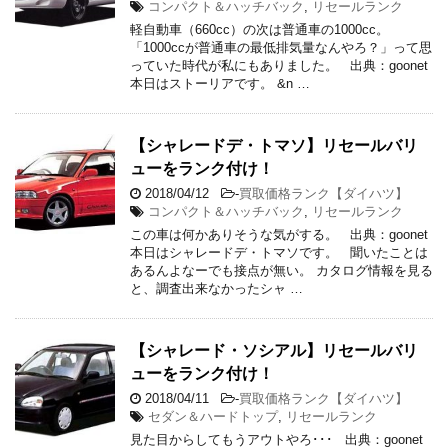
コンパクト＆ハッチバック
,
リセールランク
軽自動車（660cc）の次は普通車の1000cc。
「1000ccが普通車の最低排気量なんやろ？」って思
っていた時代が私にもありました。 出典：goonet
本日はストーリアです。 &n …
【シャレードデ・トマソ】リセールバリ
ューをランク付け！
2018/04/12
-
買取価格ランク【ダイハツ】
コンパクト＆ハッチバック
,
リセールランク
この車は何かありそうな気がする。 出典：goonet
本日はシャレードデ・トマソです。 聞いたことは
あるんよなーでも接点が無い。 カタログ情報を見る
と、調査出来なかったシャ …
【シャレード・ソシアル】リセールバリ
ューをランク付け！
2018/04/11
-
買取価格ランク【ダイハツ】
セダン＆ハードトップ
,
リセールランク
見た目からしてもうアウトやろ･･･ 出典：goonet