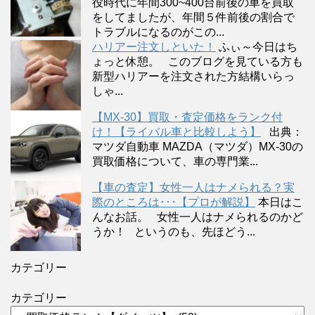
役時代に年間300~400台前後の車を買取
をしてましたが、年間５件前後の割合で
トラブルになるのがこの...
ハリアー注文しといた！
ふぃ～今日はち
ょっと休憩。 このブログを見ている方も
新型ハリアーを注文された方結構いらっ
しゃ...
【MX-30】買取・査定価格をランク付
け！【ライバル車と比較しよう】
出典：
マツダ自動車 MAZDA（マツダ）MX-30の
買取価格について、車の専門業...
【車の査定】女性一人はナメられる？実
際のところは･･･【プロが解説】
本日はこ
んなお話。 女性一人はナメられるのかど
うか！ というのも、先ほどう...
カテゴリー
カテゴリー