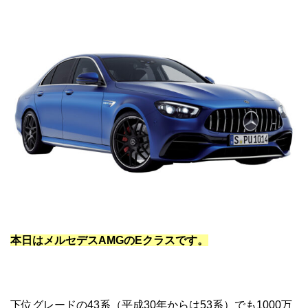
本日はメルセデスAMGのEクラスです。
下位グレードの43系（平成30年からは53系）でも1000万