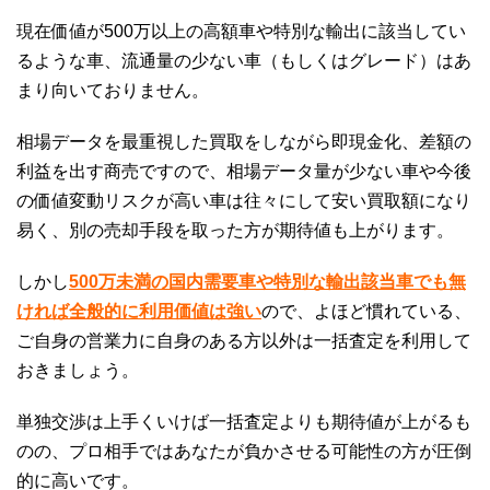
現在価値が500万以上の高額車や特別な輸出に該当してい
るような車、流通量の少ない車（もしくはグレード）はあ
まり向いておりません。
相場データを最重視した買取をしながら即現金化、差額の
利益を出す商売ですので、相場データ量が少ない車や今後
の価値変動リスクが高い車は往々にして安い買取額になり
易く、別の売却手段を取った方が期待値も上がります。
しかし
500万未満の国内需要車や特別な輸出該当車でも無
ければ全般的に利用価値は強い
ので、よほど慣れている、
ご自身の営業力に自身のある方以外は一括査定を利用して
おきましょう。
単独交渉は上手くいけば一括査定よりも期待値が上がるも
のの、プロ相手ではあなたが負かさせる可能性の方が圧倒
的に高いです。