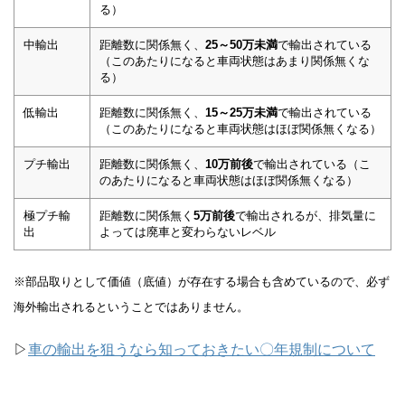
る）
中輸出
距離数に関係無く、
25～50万未満
で輸出されている
（このあたりになると車両状態はあまり関係無くな
る）
低輸出
距離数に関係無く、
15～25万未満
で輸出されている
（このあたりになると車両状態はほぼ関係無くなる）
プチ輸出
距離数に関係無く、
10万前後
で輸出されている（こ
のあたりになると車両状態はほぼ関係無くなる）
極プチ輸
距離数に関係無く
5万前後
で輸出されるが、排気量に
出
よっては廃車と変わらないレベル
※部品取りとして価値（底値）が存在する場合も含めているので、必ず
海外輸出されるということではありません。
▷
車の輸出を狙うなら知っておきたい〇年規制について