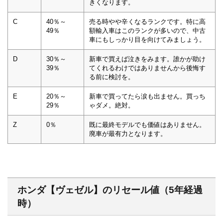
きくなります。
C
40％～
売る時やや辛くなるランクです。特に高
49％
額輸入車はこのランクが多いので、中古
車にもしっかり目を向けてみましょう。
D
30％～
新車で買えば泣きをみます。誰かが助け
39％
てくれるわけではありませんから後悔す
る前に検討を。
E
20％～
新車で買ってたら涙も出ません。買っち
29％
ゃダメ。絶対。
Z
0％
既に最終モデルでも価値はありません。
廃車が最有力となります。
ホンダ【ヴェゼル】のリセール値（5年経過
時）