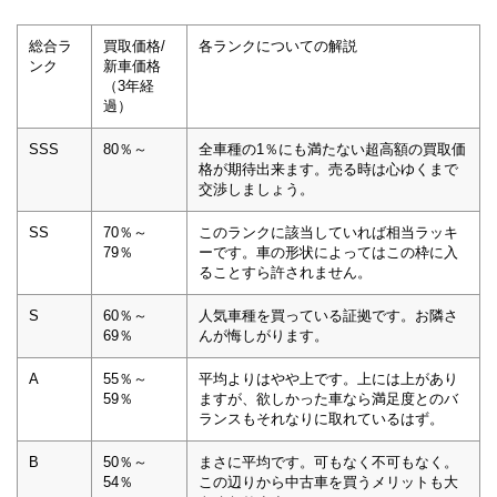
総合ラ
買取価格/
各ランクについての解説
ンク
新車価格
（3年経
過）
SSS
80％～
全車種の1％にも満たない超高額の買取価
格が期待出来ます。売る時は心ゆくまで
交渉しましょう。
SS
70％～
このランクに該当していれば相当ラッキ
79％
ーです。車の形状によってはこの枠に入
ることすら許されません。
S
60％～
人気車種を買っている証拠です。お隣さ
69％
んが悔しがります。
A
55％～
平均よりはやや上です。上には上があり
59％
ますが、欲しかった車なら満足度とのバ
ランスもそれなりに取れているはず。
B
50％～
まさに平均です。可もなく不可もなく。
54％
この辺りから中古車を買うメリットも大