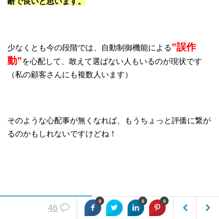
断で良いと思います。
”誤作
少なくとも今の段階では、自動制御機能による
動”
を心配して、敢えて選ばない人もいるのが現状です
（私の顧客さんにも複数人います）
そのような心配事が無くなれば、もうちょっと評価に繋が
るのかもしれないですけどね！
では次回、ヴェゼルハイブリッドの方を調べてみようと思
0
0
0
46
います。