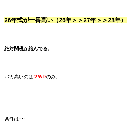
26年式が一番高い（26年＞＞27年＞＞28年）
絶対関税が絡んでる。
バカ高いのは
２WD
のみ。
条件は･･･